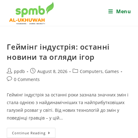
Skip
Menu
to
content
Геймінг індустрія: останні
новини та огляди ігор
Post
Post
Post
ppdb
August 8, 2026
Computers, Games
author:
published:
category:
Post
0 Comments
comments:
Геймінг індустрія за останні роки зазнала значних змін і
стала однією з найдинамічніших та найприбутковіших
галузей розваг у світі. Від нових технологій до змін у
поведінці гравців – у цій…
Геймінг
Continue Reading
Індустрія: