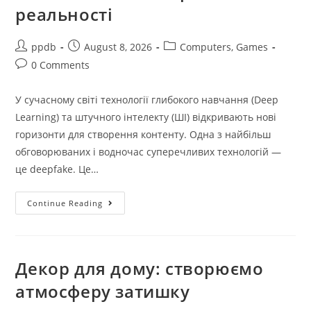
реальності
Post
Post
Post
ppdb
August 8, 2026
Computers, Games
author:
published:
category:
Post
0 Comments
comments:
У сучасному світі технології глибокого навчання (Deep
Learning) та штучного інтелекту (ШІ) відкривають нові
горизонти для створення контенту. Одна з найбільш
обговорюваних і водночас суперечливих технологій —
це deepfake. Це…
Як
Continue Reading
Технології
Deepfake
Змінюють
Наше
Сприйняття
Реальності
Декор для дому: створюємо
атмосферу затишку