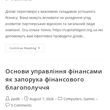
comments:
Ділові переговори є важливою складовою успішного
бізнесу. Вони можуть впливати на укладення угод,
розвиток партнерських відносин та загальний імідж
компанії. Ось кілька технік, https://capitaldigest.org.ua які
допоможуть вам ефективно проводити ділові…
Як
Continue Reading
Ефективно
Проводити
Ділові
Переговори:
Техніки
Від
Основи управління фінансами
Професіоналів
як запорука фінансового
благополуччя
Post
Post
Post
ppdb
August 7, 2026
Computers, Games
author:
published:
category:
Post
0 Comments