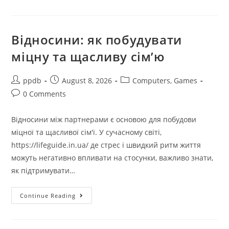
Останні
Новини
Та
Огляди
Ігор
Відносини: як побудувати
міцну та щасливу сім’ю
Post
Post
Post
ppdb
August 8, 2026
Computers, Games
author:
published:
category:
Post
0 Comments
comments:
Відносини між партнерами є основою для побудови
міцної та щасливої сім'ї. У сучасному світі,
https://lifeguide.in.ua/ де стрес і швидкий ритм життя
можуть негативно впливати на стосунки, важливо знати,
як підтримувати…
Відносини:
Continue Reading
Як
Побудувати
Міцну
Та