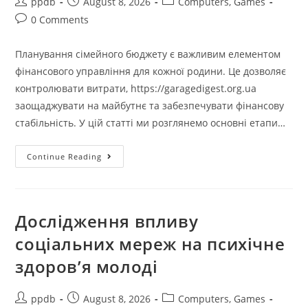
Post
Post
Post
ppdb
August 8, 2026
Computers, Games
author:
published:
category:
Post
0 Comments
comments:
Планування сімейного бюджету є важливим елементом
фінансового управління для кожної родини. Це дозволяє
контролювати витрати, https://garagedigest.org.ua
заощаджувати на майбутнє та забезпечувати фінансову
стабільність. У цій статті ми розглянемо основні етапи…
Як
Continue Reading
Правильно
Планувати
Сімейний
Бюджет:
Поради
Фінансового
Дослідження впливу
Консультанта
соціальних мереж на психічне
здоров’я молоді
Post
Post
Post
ppdb
August 8, 2026
Computers, Games