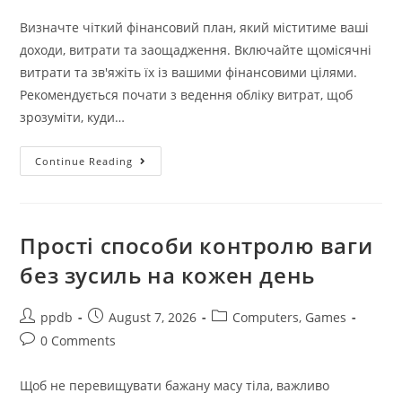
comments:
Визначте чіткий фінансовий план, який міститиме ваші
доходи, витрати та заощадження. Включайте щомісячні
витрати та зв'яжіть їх із вашими фінансовими цілями.
Рекомендується почати з ведення обліку витрат, щоб
зрозуміти, куди…
Основи
Continue Reading
Управління
Фінансами
Як
Запорука
Фінансового
Благополуччя
Прості способи контролю ваги
без зусиль на кожен день
Post
Post
Post
ppdb
August 7, 2026
Computers, Games
author:
published:
category:
Post
0 Comments
comments:
Щоб не перевищувати бажану масу тіла, важливо