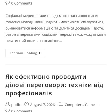
author:
published:
category:
Post
0 Comments
comments:
Соціальні мережі стали невід'ємною частиною життя
сучасної молоді. Вони надають можливість спілкуватися,
обмінюватися інформацією та ділитися досвідом. Проте,
разом з перевагами, соціальні мережі також можуть мати
негативний вплив на психічне…
Дослідження
Continue Reading
Впливу
Соціальних
Мереж
На
Психічне
Здоров’я
Як ефективно проводити
Молоді
ділові переговори: техніки від
професіоналів
Post
Post
Post
ppdb
August 7, 2026
Computers, Games
author:
published:
category:
Post
0 Comments