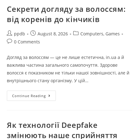
Щасливу
Сім’ю
Секрети догляду за волоссям:
від коренів до кінчиків
Post
Post
Post
ppdb
August 8, 2026
Computers, Games
author:
published:
category:
Post
0 Comments
comments:
Догляд за волоссям — це не лише естетична, in.ua а й
важлива частина загального самопочуття. Здорове
волосся є показником не тільки нашої зовнішності, але й
внутрішнього стану організму. У цій…
Секрети
Continue Reading
Догляду
За
Волоссям:
Від
Коренів
До
Як технології Deepfake
Кінчиків
змінюють наше сприйняття