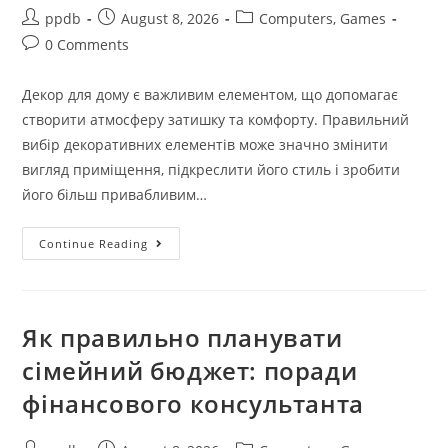
Post
Post
Post
ppdb
August 8, 2026
Computers, Games
author:
published:
category:
Post
0 Comments
comments:
Декор для дому є важливим елементом, що допомагає
створити атмосферу затишку та комфорту. Правильний
вибір декоративних елементів може значно змінити
вигляд приміщення, підкреслити його стиль і зробити
його більш привабливим…
Декор
Continue Reading
Для
Дому:
Створюємо
Атмосферу
Затишку
Як правильно планувати
сімейний бюджет: поради
фінансового консультанта