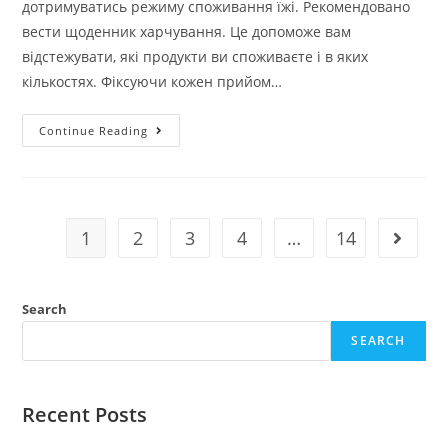
дотримуватись режиму споживання їжі. Рекомендовано
вести щоденник харчування. Це допоможе вам
відстежувати, які продукти ви споживаєте і в яких
кількостях. Фіксуючи кожен прийом…
Прості
Continue Reading
Способи
Контролю
Ваги
Без
Зусиль
На
Кожен
1
2
3
4
…
14
Go to t
День
Search
SEARCH
Recent Posts