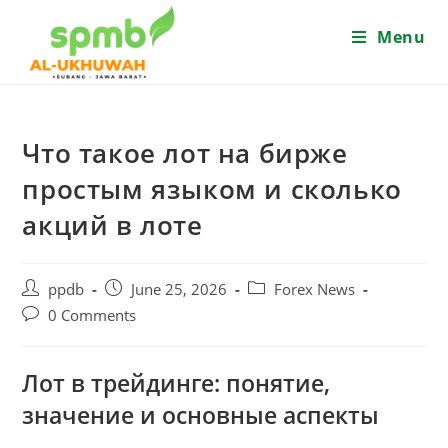
Skip
Menu
to
content
Что такое лот на бирже
простым языком и сколько
акций в лоте
Post
Post
Post
ppdb
June 25, 2026
Forex News
author:
published:
category:
Post
0 Comments
comments:
Лот в трейдинге: понятие,
значение и основные аспекты