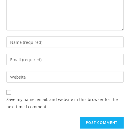
Enter
your
name
Enter
or
your
username
email
Enter
to
address
your
comment
to
website
comment
URL
Save my name, email, and website in this browser for the
(optional)
next time I comment.